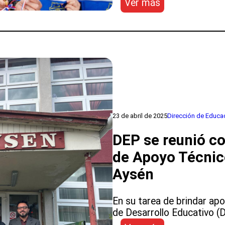
:
Ver más
SLEP
Aysén
inaugura
proyecto
de
conservación
en
el
jardín
infantil
23 de abril de 2025
Dirección de Educa
Ayelen
DEP se reunió co
Ruka
de
de Apoyo Técnic
Puerto
Aysén
Chacabuco
En su tarea de brindar ap
de Desarrollo Educativo (D