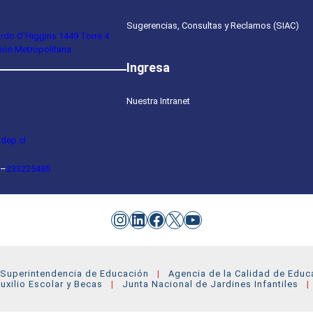
Sugerencias, Consultas y Reclamos (SIAC)
ardo O’Higgins 1449 Torre 4
ión Metropolitana.
Ingresa
Nuestra Intranet
dep.cl
–
233225485
Instagram
LinkedIn
Facebook
X
YouTube
Superintendencia de Educación
Agencia de la Calidad de Educ
uxilio Escolar y Becas
Junta Nacional de Jardines Infantiles