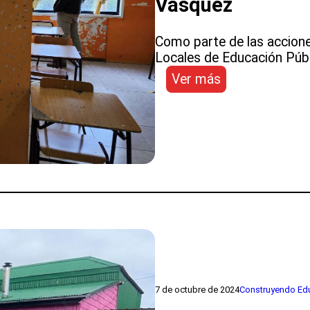
Vásquez
Como parte de las acciones
Locales de Educación Públi
:
Ver más
SLEP
Aysén
invertirá
más
de
$362
millones
en
mejoramiento
de
la
Escuela
Pablo
7 de octubre de 2024
Construyendo Edu
Cea