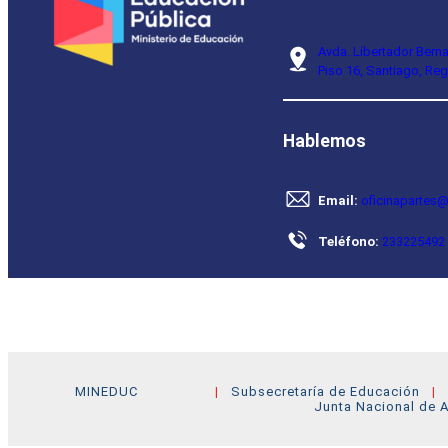
Avda. Libertador Bern
Piso 16, Santiago, Reg
Hablemos
Email:
oficinapartes@
Teléfono:
233225492
MINEDUC
Subsecretaría de Educación
Junta Nacional de A