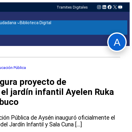
Instagram
LinkedIn
Facebook
X
YouTu
Tramites Digitales
ciudadana
Biblioteca Digital
A
cación Pública
gura proyecto de
el jardín infantil Ayelen Ruka
abuco
ción Pública de Aysén inauguró oficialmente el
el Jardín Infantil y Sala Cuna […]