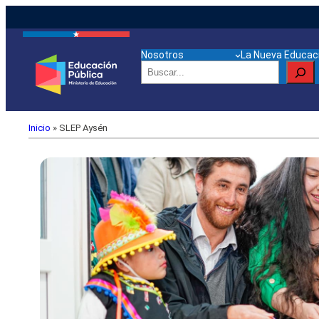
Nosotros
La Nueva Educaci
Buscar
Inicio
»
SLEP Aysén