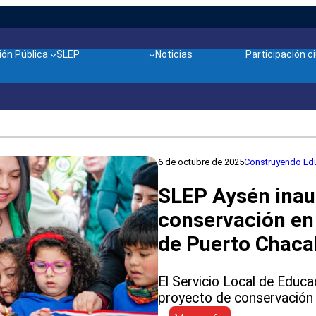
ón Pública
SLEP
Noticias
Participación 
6 de octubre de 2025
Construyendo Edu
SLEP Aysén inau
conservación en 
de Puerto Chac
El Servicio Local de Educa
proyecto de conservación d