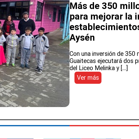
Vásquez
Más de 350 millo
para mejorar la 
establecimiento
Aysén
Con una inversión de 350 m
Guaitecas ejecutará dos p
del Liceo Melinka y […]
:
Ver más
Más
de
350
millones
de
pesos
se
invertirán