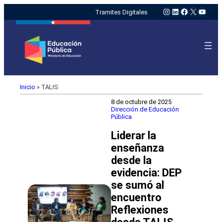
Instagram
LinkedIn
Facebook
X
YouTu
Tramites Digitales
Inicio
»
TALIS
8 de octubre de 2025
Dirección de Educación
Pública
Liderar la
enseñanza
desde la
evidencia: DEP
se sumó al
encuentro
Reflexiones