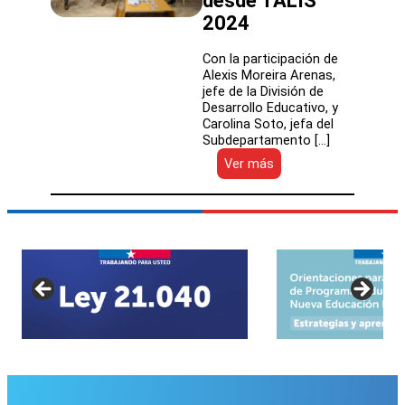
desde TALIS
2024
Con la participación de
Alexis Moreira Arenas,
jefe de la División de
Desarrollo Educativo, y
Carolina Soto, jefa del
Subdepartamento […]
:
Ver más
Liderar
la
enseñanza
desde
la
evidencia:
DEP
se
sumó
al
encuentro
Reflexiones
desde
TALIS