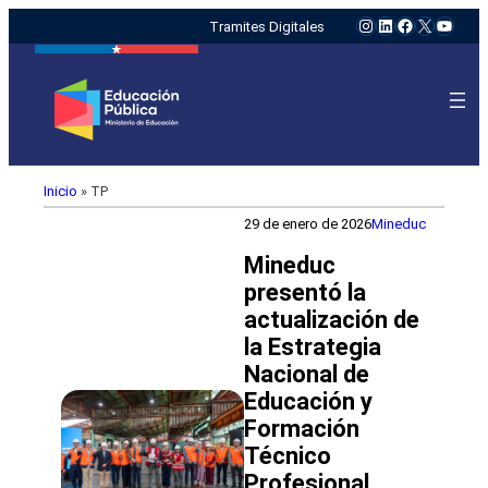
Instagram
LinkedIn
Facebook
X
YouTu
Tramites Digitales
Inicio
»
TP
29 de enero de 2026
Mineduc
Mineduc
presentó la
actualización de
la Estrategia
Nacional de
Educación y
Formación
Técnico
Profesional