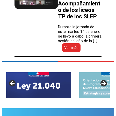
Acompañamient
o de los liceos
TP de los SLEP
Durante la jornada de
este martes 14 de enero
se llevó a cabo la primera
sesión del año de la […]
:
Ver más
Equipo
de
Desarrollo
Educativo
de
la
DEP
sostuvo
primera
sesión
de
la
Red
de