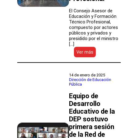
El Consejo Asesor de
Educación y Formación
Técnico Profesional,
compuesto por actores
públicos y privados y
presidido por el ministro
[…]
:
Ver más
Mineduc
presentó
la
actualización
14 de enero de 2025
de
Dirección de Educación
Pública
la
Estrategia
Equipo de
Nacional
de
Desarrollo
Educación
Educativo de la
y
DEP sostuvo
Formación
Técnico
primera sesión
Profesional
de la Red de