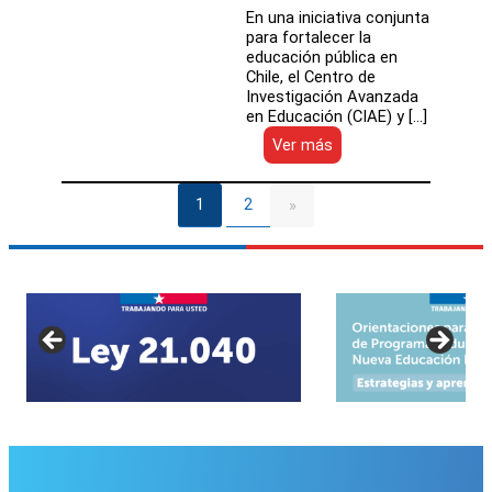
En una iniciativa conjunta
para fortalecer la
educación pública en
Chile, el Centro de
Investigación Avanzada
en Educación (CIAE) y […]
:
Ver más
Seminario
Internacional
abordó
1
2
»
los
desafíos
y
oportunidades
que
enfrenta
la
gobernanza
territorial
de
la
NEP