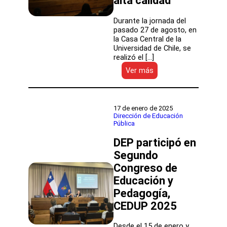
alta calidad”
Docente
Durante la jornada del
pasado 27 de agosto, en
la Casa Central de la
Universidad de Chile, se
realizó el […]
:
Ver más
DEP
participó
en
el
17 de enero de 2025
Seminario
Dirección de Educación
Pública
Internacional
“Claves
DEP participó en
para
una
Segundo
enseñanza
Congreso de
de
Educación y
alta
calidad”
Pedagogía,
CEDUP 2025
Desde el 15 de enero y