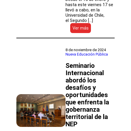
hasta este viernes 17 se
llevó a cabo, en la
Universidad de Chile,
el Segundo […]
:
Ver más
DEP
participó
en
Segundo
8 de noviembre de 2024
Congreso
Nueva Educación Pública
de
Seminario
Educación
y
Internacional
Pedagogía,
abordó los
CEDUP
2025
desafíos y
oportunidades
que enfrenta la
gobernanza
territorial de la
NEP