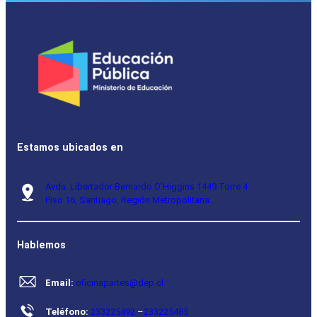
Estamos ubicados en
Avda. Libertador Bernardo O’Higgins 1449 Torre 4
Piso 16, Santiago, Región Metropolitana.
Hablemos
Email:
oficinapartes@dep.cl
Teléfono:
233225492
–
233225485