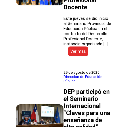
Profesional
Docente
Este jueves se dio inicio
al Seminario Provincial de
Educación Pública en el
contexto del Desarrollo
Profesional Docente,
instancia organizada […]
:
Ver más
DEP
participa
en
Seminario
29 de agosto de 2025
Provincial
Dirección de Educación
Pública
de
Educación
DEP participó en
Pública
en
el Seminario
el
Internacional
contexto
“Claves para una
del
Desarrollo
enseñanza de
Profesional