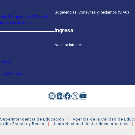
Sugerencias, Consultas y Reclamos (SIAC)
ardo O’Higgins 1449 Torre 4
ión Metropolitana.
Ingresa
Nuestra Intranet
dep.cl
–
233225485
Instagram
LinkedIn
Facebook
X
YouTube
Superintendencia de Educación
Agencia de la Calidad de Educ
uxilio Escolar y Becas
Junta Nacional de Jardines Infantiles