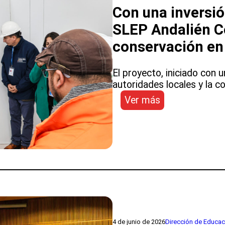
liderazgo
Con una inversi
que
SLEP Andalién Co
transforma
escuelas”
conservación en
El proyecto, iniciado con
autoridades locales y la c
:
Ver más
Con
una
inversión
de
más
de
$1.100
millones
SLEP
Andalién
4 de junio de 2026
Dirección de Educac