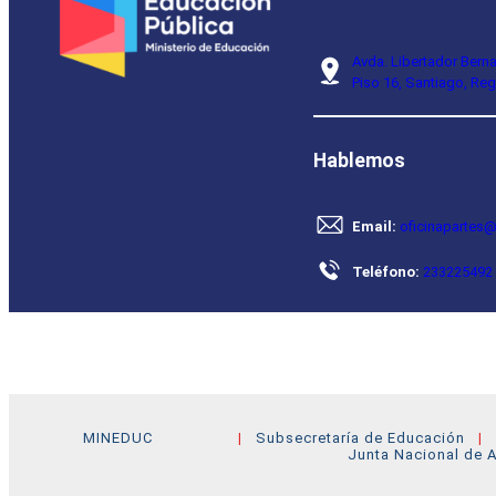
Avda. Libertador Bern
Piso 16, Santiago, Reg
Hablemos
Email:
oficinapartes@
Teléfono:
233225492
MINEDUC
Subsecretaría de Educación
Junta Nacional de A