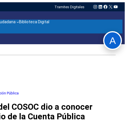
Instagram
LinkedIn
Facebook
X
YouTu
Tramites Digitales
ciudadana
Biblioteca Digital
A
ión Pública
 del COSOC dio a conocer
o de la Cuenta Pública