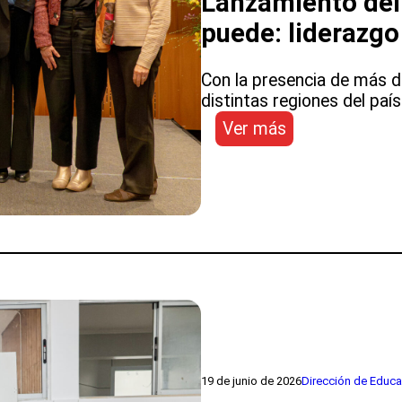
Lanzamiento del 
puede: liderazgo
Con la presencia de más d
distintas regiones del país
:
Ver más
DEP
participó
en
Seminario
Internacional
y
Lanzamiento
del
Centro
Lidera
Innovar:
“Se
19 de junio de 2026
Dirección de Educa
puede: