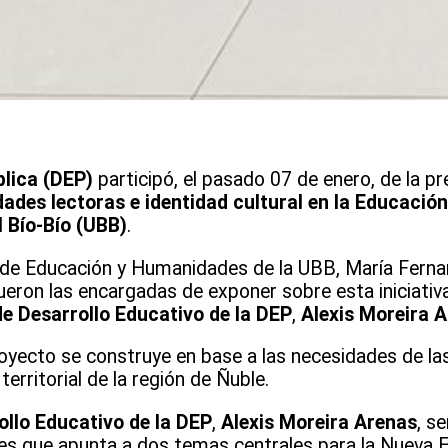
lica (DEP)
participó, el pasado 07 de enero, de la pr
dades lectoras e identidad cultural en la Educació
 Bío-Bío (UBB)
.
 de Educación y Humanidades de la UBB, María Ferna
eron las encargadas de exponer sobre esta iniciativa
 de Desarrollo Educativo de la DEP
,
Alexis Moreira 
oyecto se construye en base a las necesidades de las
territorial de la región de Ñuble.
rollo Educativo de la DEP
,
Alexis Moreira Arenas
, s
s que apunta a dos temas centrales para la Nueva E