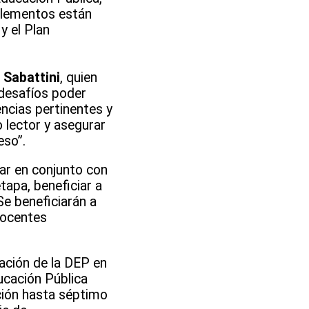
 elementos están
y el Plan
 Sabattini
, quien
desafíos poder
encias pertinentes y
 lector y asegurar
eso”.
jar en conjunto con
tapa, beneficiar a
Se beneficiarán a
docentes
pación de la DEP en
ducación Pública
ición hasta séptimo