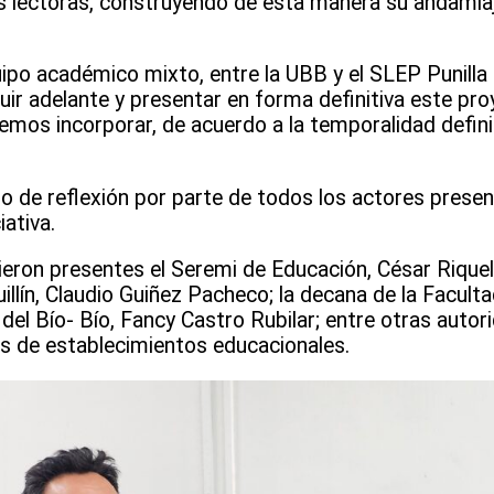
s lectoras, construyendo de esta manera su andamia
po académico mixto, entre la UBB y el SLEP Punilla C
uir adelante y presentar en forma definitiva este pr
os incorporar, de acuerdo a la temporalidad defini
io de reflexión por parte de todos los actores prese
iativa.
ieron presentes el Seremi de Educación, César Riquel
uillín, Claudio Guiñez Pacheco; la decana de la Facult
del Bío- Bío, Fancy Castro Rubilar; entre otras auto
s de establecimientos educacionales.