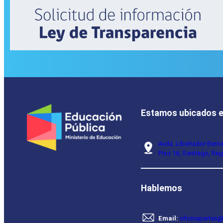
Estamos ubicados 
Avda. Libertador Bern
Piso 16, Santiago, Reg
Hablemos
Email:
oficinapartes@