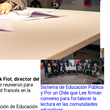
DE EDUCACIÓN PÚBLICA
AMPLÍAN CONVENIO PARA
ACTUALIZAR Y LEVANTAR
NUEVOS PERFILES DE
ASISTENTES DE LA
EDUCACIÓN
k Flot
,
director del
e reunieron para
Sistema de Educación Pública
l francés en la
y Por un Chile que Lee firman
convenio para fortalecer la
lectura en las comunidades
ección de Educación
educativas