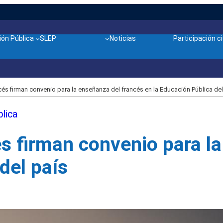
ón Pública
SLEP
Noticias
Participación 
ncés firman convenio para la enseñanza del francés en la Educación Pública del
lica
cés firman convenio para l
del país