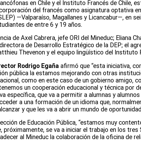
ancófonas en Chile y el Instituto Francés de Chile, e
ncorporación del francés como asignatura optativa en
SLEP) —Valparaíso, Magallanes y Licancabur—, en se
tudiantes de entre 6 y 19 años.
ncia de Axel Cabrera, jefe ORI del Mineduc; Eliana C
bdirectora de Desarrollo Estratégico de la DEP; el ag
thieu Thevenon y el equipo lingüístico del Instituto 
rector Rodrigo Egaña
afirmó que “esta iniciativa, 
ón pública la estamos mejorando con otras instituci
nacional, como en este caso de un gobierno amigo, co
 tenemos un cooperación educacional y técnica por d
iva específica, que va a permitir a alumnas y alumnos 
cceder a una formación de un idioma que, normalmente
 alcanzar y que les va a abrir un mundo de oportunidad
ección de Educación Pública, “estamos muy content
 próximamente, se va a iniciar el trabajo en los tres
ecer al Mineduc la colaboración de la oficina de re