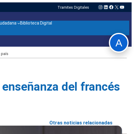
Instagram
LinkedIn
Facebook
X
YouTu
Tramites Digitales
ciudadana
Biblioteca Digital
A
 país
a enseñanza del francés
Otras noticias relacionadas