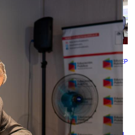
Lanzan «Programa de
Enseñanza del Francés en la
Educación Pública» en el SLEP
Valparaíso
CHILEVALORA Y DIRECCIÓN