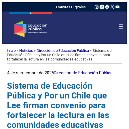
Instagram
LinkedIn
Facebook
X
YouTu
Tramites Digitales
Inicio
»
Noticias
»
Dirección de Educación Pública
»
Sistema de
Educación Pública y Por un Chile que Lee firman convenio para
fortalecer la lectura en las comunidades educativas
4 de septiembre de 2025
Dirección de Educación Pública
Sistema de Educación
Pública y Por un Chile que
Lee firman convenio para
fortalecer la lectura en las
comunidades educativas