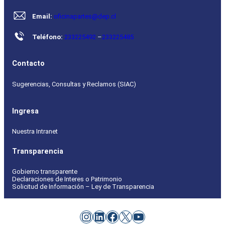
Email:
oficinapartes@dep.cl
Teléfono:
233225492
–
233225485
Contacto
Sugerencias, Consultas y Reclamos (SIAC)
Ingresa
Nuestra Intranet
Transparencia
Gobierno transparente
Declaraciones de Interes o Patrimonio
Solicitud de Información – Ley de Transparencia
Instagram
LinkedIn
Facebook
X
YouTube