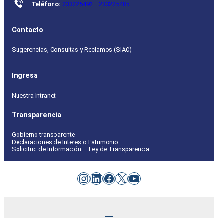
Teléfono:
233225492
–
233225485
Contacto
Sugerencias, Consultas y Reclamos (SIAC)
Ingresa
Nuestra Intranet
Transparencia
Gobierno transparente
Declaraciones de Interes o Patrimonio
Solicitud de Información – Ley de Transparencia
Instagram
LinkedIn
Facebook
X
YouTube