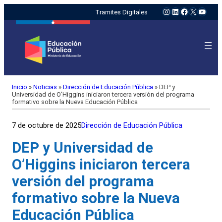
Instagram
LinkedIn
Facebook
X
YouTu
Tramites Digitales
Inicio
»
Noticias
»
Dirección de Educación Pública
»
DEP y
Universidad de O’Higgins iniciaron tercera versión del programa
formativo sobre la Nueva Educación Pública
7 de octubre de 2025
Dirección de Educación Pública
DEP y Universidad de
O’Higgins iniciaron tercera
versión del programa
formativo sobre la Nueva
Educación Pública