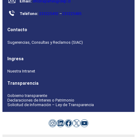
Email:
oficinapartes@dep.cl
Teléfono:
233225492
–
233225485
Contacto
Sugerencias, Consultas y Reclamos (SIAC)
Ingresa
Nuestra Intranet
Transparencia
Gobierno transparente
Declaraciones de Interes o Patrimonio
Solicitud de Información – Ley de Transparencia
Instagram
LinkedIn
Facebook
X
YouTube