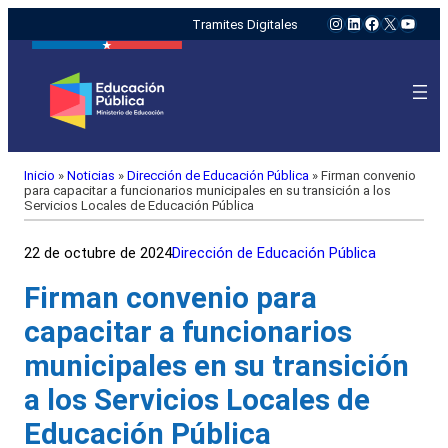
Instagram
LinkedIn
Facebook
X
YouTu
Tramites Digitales
Inicio
»
Noticias
»
Dirección de Educación Pública
»
Firman convenio
para capacitar a funcionarios municipales en su transición a los
Servicios Locales de Educación Pública
22 de octubre de 2024
Dirección de Educación Pública
Firman convenio para
capacitar a funcionarios
municipales en su transición
a los Servicios Locales de
Educación Pública