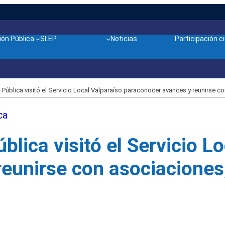
ón Pública
SLEP
Noticias
Participación 
 Pública visitó el Servicio Local Valparaíso paraconocer avances y reunirse
ca
blica visitó el Servicio L
reunirse con asociacione