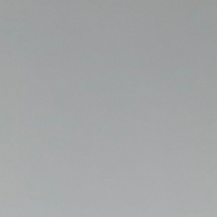
Director de Educación Pública
asistió a Comisión de
Educación de la Cámara de
Diputados y Diputadas
Director Egaña y autoridades
locales refuerzan
compromisos del traspaso en
el SLEP Marga Marga