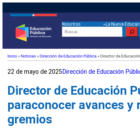
Nosotros
La Nueva Educaci
Buscar
Inicio
»
Noticias
»
Dirección de Educación Pública
»
Director de Educación
22 de mayo de 2025
Dirección de Educación Públi
Director de Educación Pú
paraconocer avances y 
gremios