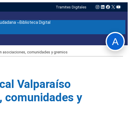
Instagram
LinkedIn
Facebook
X
YouTu
Tramites Digitales
ciudadana
Biblioteca Digital
A
 con asociaciones, comunidades y gremios
ocal Valparaíso
s, comunidades y