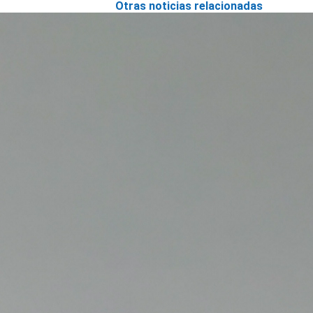
Otras noticias relacionadas
SLEP Aconcagua recibe visita
del Director de Educación
Pública para reunión con
gremios locales