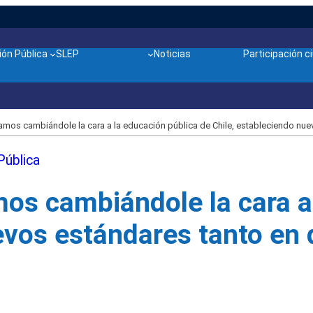
ón Pública
SLEP
Noticias
Participación 
tamos cambiándole la cara a la educación pública de Chile, estableciendo nue
Pública
mos cambiándole la cara a
uevos estándares tanto en