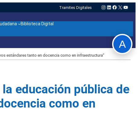
Instagram
LinkedIn
Facebook
X
YouTu
Tramites Digitales
ciudadana
Biblioteca Digital
A
vos estándares tanto en docencia como en infraestructura”
 la educación pública de
 docencia como en