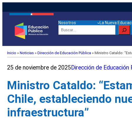
Nosotros
La Nueva Educaci
Buscar
Inicio
»
Noticias
»
Dirección de Educación Pública
»
Ministro Cataldo: “Es
25 de noviembre de 2025
Dirección de Educación 
Ministro Cataldo: “Esta
Chile, estableciendo n
infraestructura”