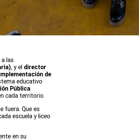
 a las
ria)
, y el
director
 implementación de
stema educativo
ión Pública
n cada territorio.
e fuera. Que es
 cada escuela y liceo
ente en su