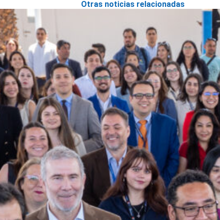
Otras noticias relacionadas
SLEP Santa Rosa inaugura
Año Educativo 2025 con
presencia del ministro Nicolás
Cataldo y el director de la DEP
Rodrigo Egaña