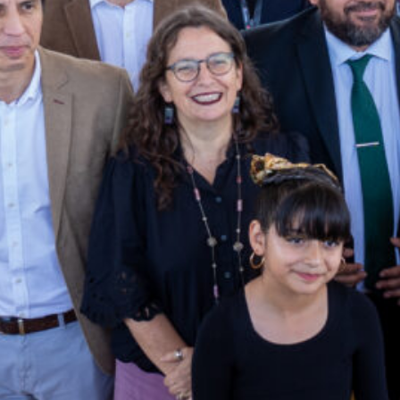
Autoridades del Mineduc
inauguraron el año escolar
2025 el Liceo Santa Teresa
del Carmelo
Director Rodrigo Egaña
participó en la III Experiencia
en Foco de la Comunidad
Araucaria