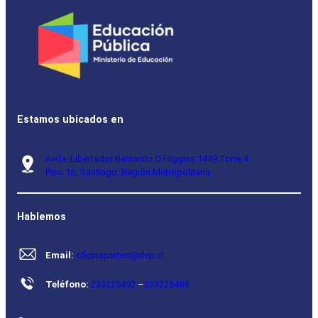
Estamos ubicados en
Avda. Libertador Bernardo O’Higgins 1449 Torre 4
Piso 16, Santiago, Región Metropolitana.
Hablemos
Email:
oficinapartes@dep.cl
Teléfono:
233225492
–
233225485