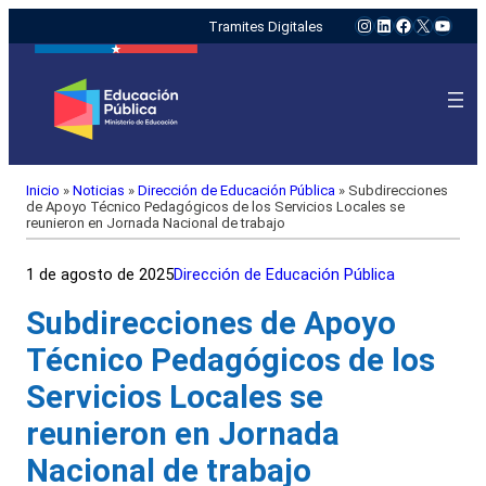
Instagram
LinkedIn
Facebook
X
YouTu
Tramites Digitales
Inicio
»
Noticias
»
Dirección de Educación Pública
»
Subdirecciones
de Apoyo Técnico Pedagógicos de los Servicios Locales se
reunieron en Jornada Nacional de trabajo
1 de agosto de 2025
Dirección de Educación Pública
Subdirecciones de Apoyo
Técnico Pedagógicos de los
Servicios Locales se
reunieron en Jornada
Nacional de trabajo