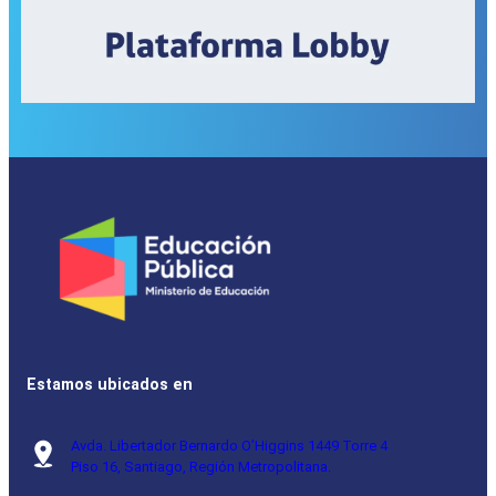
Estamos ubicados en
Avda. Libertador Bernardo O’Higgins 1449 Torre 4
Piso 16, Santiago, Región Metropolitana.