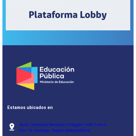
Estamos ubicados en
Avda. Libertador Bernardo O’Higgins 1449 Torre 4
Piso 16, Santiago, Región Metropolitana.