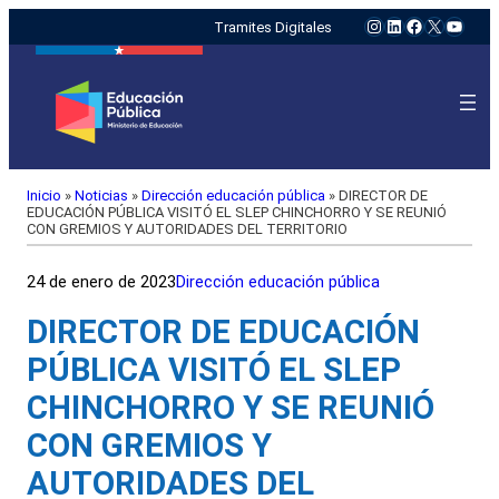
Instagram
LinkedIn
Facebook
X
YouTu
Tramites Digitales
Inicio
»
Noticias
»
Dirección educación pública
»
DIRECTOR DE
EDUCACIÓN PÚBLICA VISITÓ EL SLEP CHINCHORRO Y SE REUNIÓ
CON GREMIOS Y AUTORIDADES DEL TERRITORIO
24 de enero de 2023
Dirección educación pública
DIRECTOR DE EDUCACIÓN
PÚBLICA VISITÓ EL SLEP
CHINCHORRO Y SE REUNIÓ
CON GREMIOS Y
AUTORIDADES DEL