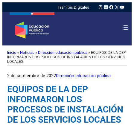
Instagram
LinkedIn
Facebook
X
YouTu
Tramites Digitales
Inicio
»
Noticias
»
Dirección educación pública
»
EQUIPOS DE LA DEP
INFORMARON LOS PROCESOS DE INSTALACIÓN DE LOS SERVICIOS
LOCALES
2 de septiembre de 2022
Dirección educación pública
EQUIPOS DE LA DEP
INFORMARON LOS
PROCESOS DE INSTALACIÓN
DE LOS SERVICIOS LOCALES