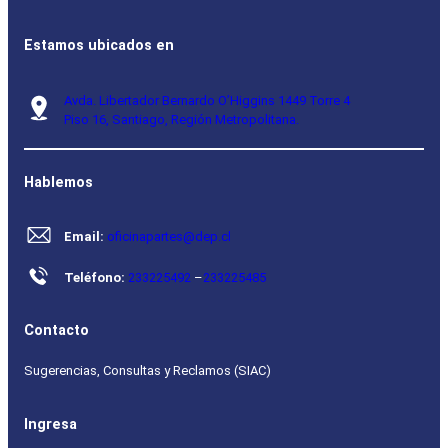
Estamos ubicados en
Avda. Libertador Bernardo O’Higgins 1449 Torre 4
Piso 16, Santiago, Región Metropolitana.
Hablemos
Email:
oficinapartes@dep.cl
Teléfono:
233225492
–
233225485
Contacto
Sugerencias, Consultas y Reclamos (SIAC)
Ingresa