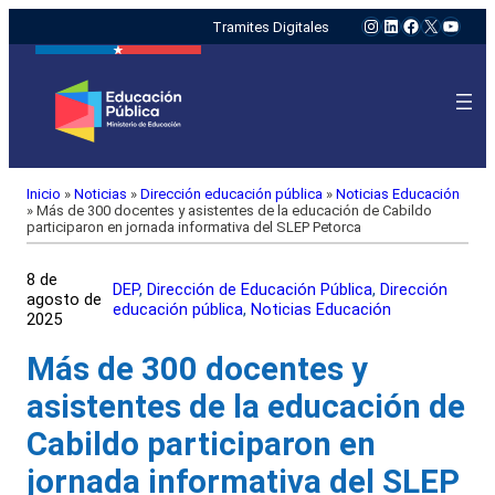
Instagram
LinkedIn
Facebook
X
YouTu
Tramites Digitales
Inicio
»
Noticias
»
Dirección educación pública
»
Noticias Educación
»
Más de 300 docentes y asistentes de la educación de Cabildo
participaron en jornada informativa del SLEP Petorca
8 de
DEP
, 
Dirección de Educación Pública
, 
Dirección
agosto de
educación pública
, 
Noticias Educación
2025
Más de 300 docentes y
asistentes de la educación de
Cabildo participaron en
jornada informativa del SLEP