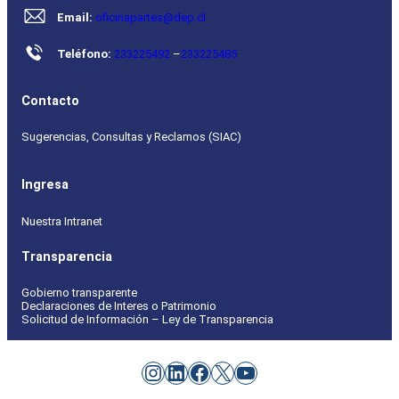
Email:
oficinapartes@dep.cl
Teléfono:
233225492
–
233225485
Contacto
Sugerencias, Consultas y Reclamos (SIAC)
Ingresa
Nuestra Intranet
Transparencia
Gobierno transparente
Declaraciones de Interes o Patrimonio
Solicitud de Información – Ley de Transparencia
Instagram
LinkedIn
Facebook
X
YouTube