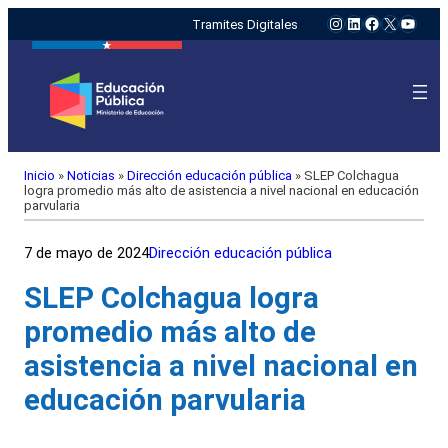
Instagram
LinkedIn
Facebook
X
YouTu
Tramites Digitales
Inicio
»
Noticias
»
Dirección educación pública
»
SLEP Colchagua
logra promedio más alto de asistencia a nivel nacional en educación
parvularia
7 de mayo de 2024
Dirección educación pública
SLEP Colchagua logra
promedio más alto de
asistencia a nivel nacional en
educación parvularia