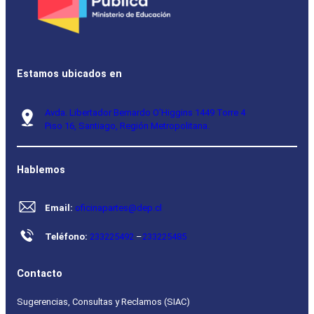
Estamos ubicados en
Avda. Libertador Bernardo O’Higgins 1449 Torre 4
Piso 16, Santiago, Región Metropolitana.
Hablemos
Email:
oficinapartes@dep.cl
Teléfono:
233225492
–
233225485
Contacto
Sugerencias, Consultas y Reclamos (SIAC)