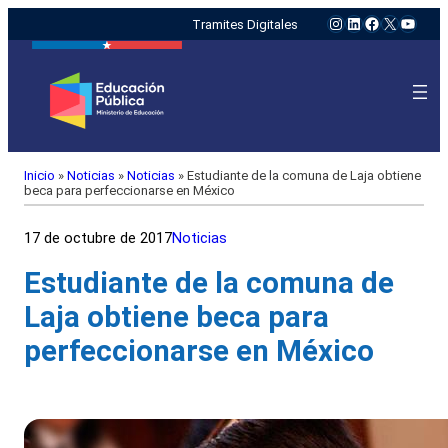
Instagram
LinkedIn
Facebook
X
YouTu
Tramites Digitales
Inicio
»
Noticias
»
Noticias
»
Estudiante de la comuna de Laja obtiene
beca para perfeccionarse en México
17 de octubre de 2017
Noticias
Estudiante de la comuna de
Laja obtiene beca para
perfeccionarse en México