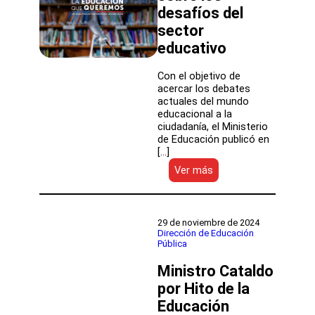
los
desafíos del
Servicios
sector
Locales
educativo
Con el objetivo de
acercar los debates
actuales del mundo
educacional a la
ciudadanía, el Ministerio
de Educación publicó en
[…]
:
Ver más
Mineduc
presenta
“La
Educación
29 de noviembre de 2024
que
Dirección de Educación
Pública
Queremos”,
un
Ministro Cataldo
video
podcast
por Hito de la
sobre
Educación
los