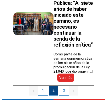
Pública: “A siete
desafíos
del
años de haber
sector
iniciado este
educativo
camino, es
necesario
continuar la
senda de la
reflexión crítica”
Como parte de la
semana conmemorativa
de los siete años de la
promulgación de la Ley
21.040, que dio origen […]
:
Ver más
Ministro
Cataldo
por
1
2
3
«
»
Hito
de
la