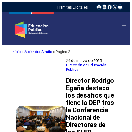
Instagram
LinkedIn
Facebook
X
YouTu
Tramites Digitales
Inicio
»
Alejandra Arratia
»
Página 2
24 de marzo de 2025
Dirección de Educación
Pública
Director Rodrigo
Egaña destacó
los desafíos que
tiene la DEP tras
la Conferencia
Nacional de
Directores de