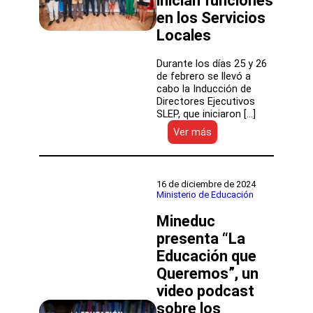
inician funciones
de
en los Servicios
los
Locales
SLEP
Durante los días 25 y 26
de febrero se llevó a
cabo la Inducción de
Directores Ejecutivos
SLEP, que iniciaron […]
:
Ver más
La
capacitación
se
realizó
16 de diciembre de 2024
en
Ministerio de Educación
la
Mineduc
DEP:
Ocho
presenta “La
nuevos
Educación que
directores
ejecutivos
Queremos”, un
inician
video podcast
funciones
sobre los
en