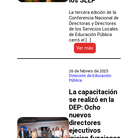
los SLEP
La tercera edición de la
Conferencia Nacional de
Directoras y Directores
de los Servicios Locales
de Educación Pública
cerró el […]
:
Ver más
Director
Rodrigo
Egaña
destacó
26 de febrero de 2025
los
Dirección de Educación
Pública
desafíos
que
La capacitación
tiene
la
se realizó en la
DEP
DEP: Ocho
tras
nuevos
la
Conferencia
directores
Nacional
ejecutivos
de
Directores