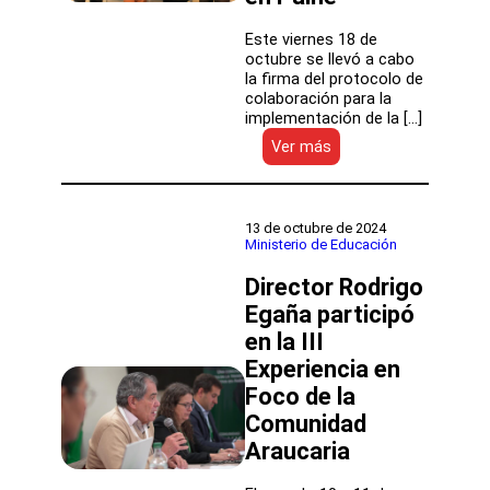
medirán
el
Este viernes 18 de
avance
octubre se llevó a cabo
de
la firma del protocolo de
sus
colaboración para la
aprendizajes
implementación de la […]
:
Ver más
Autoridades
de
Educación
firman
13 de octubre de 2024
acuerdo
Ministerio de Educación
para
Director Rodrigo
garantizar
mayor
Egaña participó
disponibilidad
en la III
de
cupos
Experiencia en
escolares
Foco de la
en
Comunidad
Paine
Araucaria