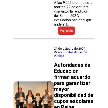
A las 9:00 horas de este
martes 22 de octubre
comenzó la rendición
del Simce 2024,
evaluación nacional que
mide el […]
:
Ver más
Comienza
el
Simce
2024:
21 de octubre de 2024
cerca
Dirección de Educación
Pública
de
800
Autoridades de
mil
estudiantes
Educación
de
firman acuerdo
4°
para garantizar
básico,
6°
mayor
básico
disponibilidad de
y
II
cupos escolares
medio
en Paine