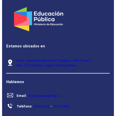
Estamos ubicados en
Avda. Libertador Bernardo O’Higgins 1449 Torre 4
Piso 16, Santiago, Región Metropolitana.
Hablemos
Email:
oficinapartes@dep.cl
Teléfono:
233225492
–
233225485