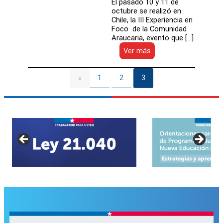
El pasado 10 y 11 de
octubre se realizó en
Chile, la III Experiencia en
Foco de la Comunidad
Araucaria, evento que […]
:
Ver más
Director
Rodrigo
Egaña
1
2
3
«
participó
en
la
III
Experiencia
en
Foco
de
la
Comunidad
Araucaria