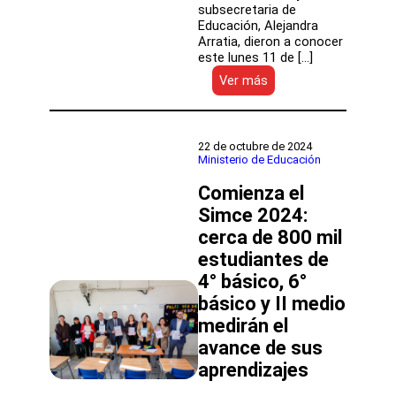
subsecretaria de
Educación, Alejandra
Arratia, dieron a conocer
este lunes 11 de […]
:
Ver más
Más
de
17
mil
22 de octubre de 2024
estudiantes
Ministerio de Educación
que
Comienza el
habían
salido
Simce 2024:
del
cerca de 800 mil
sistema
volvieron
estudiantes de
a
4° básico, 6°
las
básico y II medio
aulas
este
medirán el
2024
avance de sus
aprendizajes