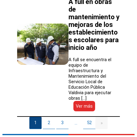
A full en obras
Cuna
y
de
Jardín
mantenimiento y
Infantil
mejoras de los
Creciendo
Juntos
establecimiento
tras
s escolares para
inversión
superior
inicio año
a
los
A full se encuentra el
23
equipo de
millones
Infraestructura y
de
Mantenimiento del
pesos
Servicio Local de
Educación Pública
Valdivia para ejecutar
obras […]
:
Ver más
A
full
en
1
2
3
52
…
»
obras
de