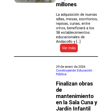
millones
La adquisición de nuevas
sillas, mesas, escritorios,
repisas, cunas, entre
otros, beneficiará a los
58 establecimientos
educacionales de
Andacollo y […]
:
Ver más
SLEP
Puerto
Cordillera
renueva
29 de enero de 2026
mobiliario
Construyendo Educación
Pública
en
jardines
Finalizan obras
infantiles,
escuelas
de
y
mantenimiento
liceos
en la Sala Cuna y
con
inversión
Jardín Infantil
de