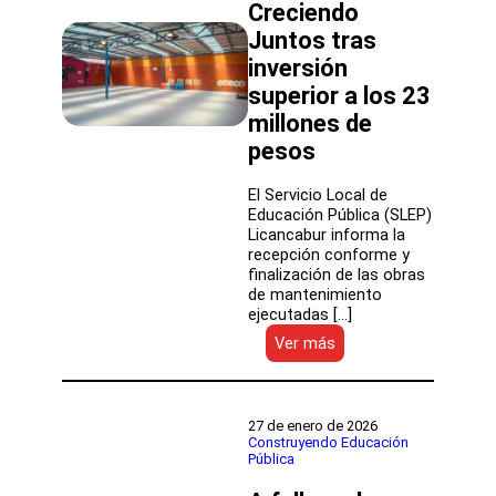
Creciendo
más
de
Juntos tras
$316
inversión
millones
superior a los 23
millones de
pesos
El Servicio Local de
Educación Pública (SLEP)
Licancabur informa la
recepción conforme y
finalización de las obras
de mantenimiento
ejecutadas […]
:
Ver más
Finalizan
obras
de
mantenimiento
27 de enero de 2026
en
Construyendo Educación
Pública
la
Sala