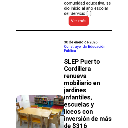
comunidad educativa, se
dio inicio al año escolar
del Servicio […]
:
Ver más
Con
foco
en
los
30 de enero de 2026
aprendizajes
Construyendo Educación
Pública
se
inauguró
SLEP Puerto
el
Año
Cordillera
Escolar
renueva
2026
mobiliario en
del
SLEP
jardines
Santa
infantiles,
Corina
escuelas y
liceos con
inversión de más
de $316