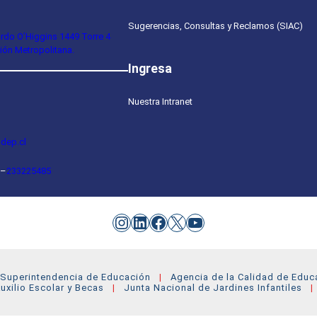
Sugerencias, Consultas y Reclamos (SIAC)
ardo O’Higgins 1449 Torre 4
ión Metropolitana.
Ingresa
Nuestra Intranet
dep.cl
–
233225485
Instagram
LinkedIn
Facebook
X
YouTube
Superintendencia de Educación
Agencia de la Calidad de Educ
uxilio Escolar y Becas
Junta Nacional de Jardines Infantiles