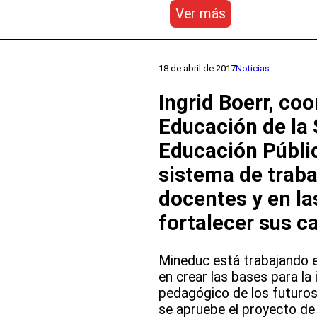
:
Ver más
Orientaciones
para
comunidades
18 de abril de 2017
Noticias
educativas
inclusivas
Ingrid Boerr, co
Educación de la 
Educación Públic
sistema de trabaj
docentes y en la
fortalecer sus c
Mineduc está trabajando e
en crear las bases para la
pedagógico de los futuros
se apruebe el proyecto de