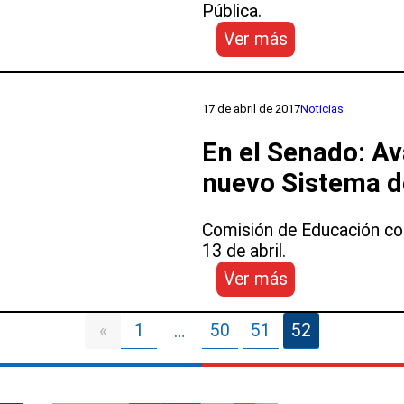
Pública.
:
Ver más
Ingrid
Boerr,
coordinadora
17 de abril de 2017
Noticias
del
Área
En el Senado: Av
de
nuevo Sistema d
Educación
de
la
Comisión de Educación com
Secretaría
13 de abril.
Técnica
:
Ver más
de
En
Educación
el
Pública:
1
50
51
52
«
…
Senado:
“Hay
Avanza
que
proyecto
diseñar
de