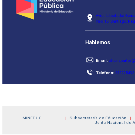
Avda. Libertador Bern
Piso 16, Santiago, Reg
Hablemos
Email:
oficinapartes@
Teléfono:
233225492
MINEDUC
Subsecretaría de Educación
Junta Nacional de A