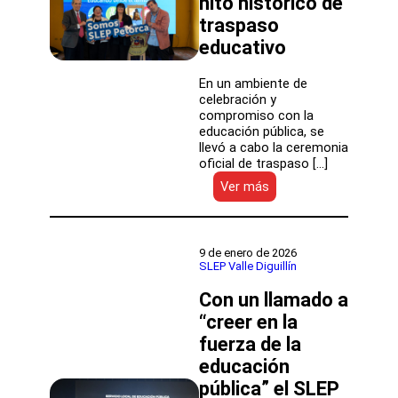
hito histórico de
supera
los
traspaso
$2
educativo
mil
millones
En un ambiente de
celebración y
compromiso con la
educación pública, se
llevó a cabo la ceremonia
oficial de traspaso […]
:
Ver más
Con
más
de
200
9 de enero de 2026
asistentes
SLEP Valle Diguillín
y
Con un llamado a
fuerte
identidad
“creer en la
local:
fuerza de la
SLEP
Petorca
educación
celebra
pública” el SLEP
hito