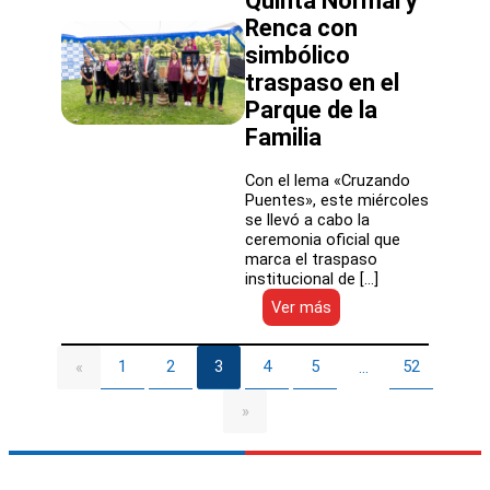
Quinta Normal y
el
Renca con
SLEP
Valle
simbólico
Diguillín
traspaso en el
entró
en
Parque de la
régimen
Familia
Con el lema «Cruzando
Puentes», este miércoles
se llevó a cabo la
ceremonia oficial que
marca el traspaso
institucional de […]
:
Ver más
SLEP
Los
Parques
1
2
3
4
5
52
«
…
inicia
su
»
gestión
educativa
en
Quinta