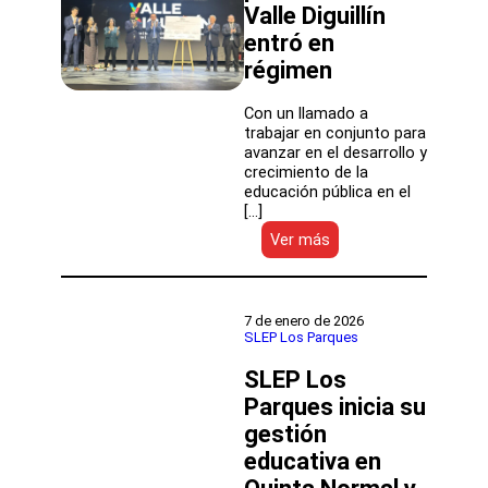
Valle Diguillín
histórico
de
entró en
traspaso
régimen
educativo
Con un llamado a
trabajar en conjunto para
avanzar en el desarrollo y
crecimiento de la
educación pública en el
[…]
:
Ver más
Con
un
llamado
a
7 de enero de 2026
“creer
SLEP Los Parques
en
SLEP Los
la
fuerza
Parques inicia su
de
gestión
la
educación
educativa en
pública”