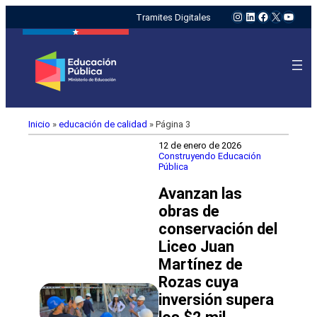
Instagram
LinkedIn
Facebook
X
YouTu
Tramites Digitales
Inicio
»
educación de calidad
»
Página 3
12 de enero de 2026
Construyendo Educación
Pública
Avanzan las
obras de
conservación del
Liceo Juan
Martínez de
Rozas cuya
inversión supera