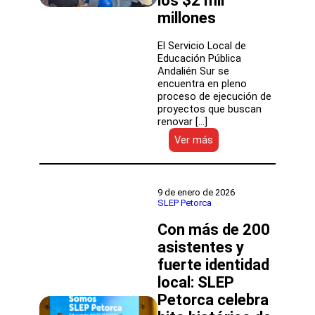
los $2 mil
millones
El Servicio Local de
Educación Pública
Andalién Sur se
encuentra en pleno
proceso de ejecución de
proyectos que buscan
renovar […]
:
Ver más
Avanzan
las
obras
de
9 de enero de 2026
conservación
SLEP Petorca
del
Con más de 200
Liceo
Juan
asistentes y
Martínez
fuerte identidad
de
Rozas
local: SLEP
cuya
Petorca celebra
inversión