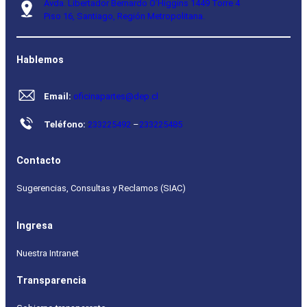
Avda. Libertador Bernardo O’Higgins 1449 Torre 4
Piso 16, Santiago, Región Metropolitana.
Hablemos
Email:
oficinapartes@dep.cl
Teléfono:
233225492
–
233225485
Contacto
Sugerencias, Consultas y Reclamos (SIAC)
Ingresa
Nuestra Intranet
Transparencia