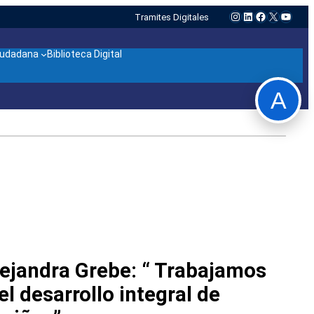
Instagram
LinkedIn
Facebook
X
YouTu
Tramites Digitales
ciudadana
Biblioteca Digital
A
lejandra Grebe: “ Trabajamos
l desarrollo integral de