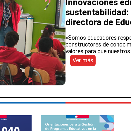
Innovaciones edu
y
niñas”
sustentabilidad: a
directora de Ed
«Somos educadores respo
constructores de conocim
valores para que nuestros
:
Ver más
Innovaciones
educativas,
arte
y
sustentabilidad
así
fue
la
visita
de