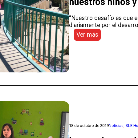
nuestros niños y
“Nuestro desafío es que en
diariamente por el desarro
:
Ver más
Directora
DEP,
Alejandra
Grebe:
“
Trabajamos
diariamente
por
el
desarrollo
integral
de
nuestros
18 de octubre de 2019
Noticias
, 
SLE H
niños