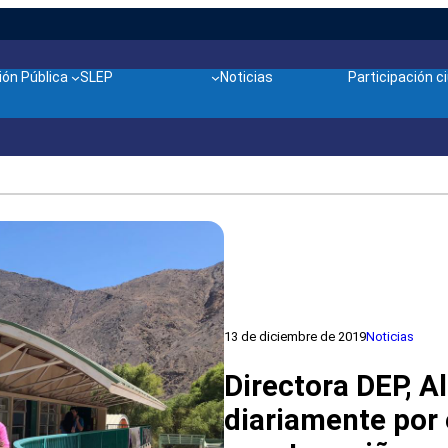
ón Pública
SLEP
Noticias
Participación 
13 de diciembre de 2019
Noticias
Directora DEP, A
diariamente por e