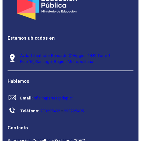
Estamos ubicados en
Avda. Libertador Bernardo O’Higgins 1449 Torre 4
Piso 16, Santiago, Región Metropolitana.
Hablemos
Email:
oficinapartes@dep.cl
Teléfono:
233225492
–
233225485
Contacto
Sugerencias, Consultas y Reclamos (SIAC)