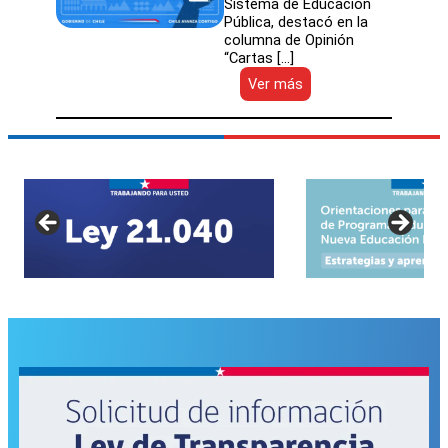
Sistema de Educación
Pública, destacó en la
columna de Opinión
“Cartas […]
:
Ver más
Columna
de
Opinión
|
Cartas
al
Director:
“Avanzar
con
SLEP”