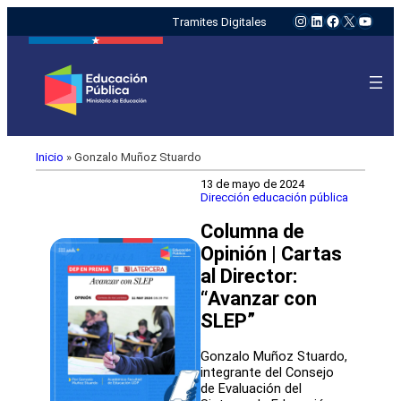
Instagram
LinkedIn
Facebook
X
YouTu
Tramites Digitales
Inicio
»
Gonzalo Muñoz Stuardo
13 de mayo de 2024
Dirección educación pública
Columna de
Opinión | Cartas
al Director:
“Avanzar con
SLEP”
Gonzalo Muñoz Stuardo,
integrante del Consejo
de Evaluación del