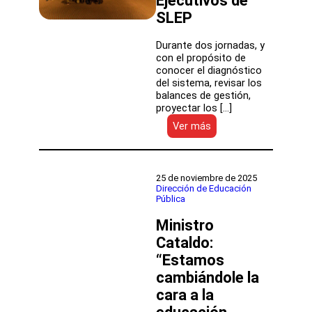
Ejecutivos de
SLEP
Durante dos jornadas, y
con el propósito de
conocer el diagnóstico
del sistema, revisar los
balances de gestión,
proyectar los […]
:
Ver más
Balance
y
proyecciones
de
25 de noviembre de 2025
la
Dirección de Educación
Pública
educación
pública:
Ministro
DEP
realiza
Cataldo:
quinta
“Estamos
Conferencia
cambiándole la
de
Directores
cara a la
Ejecutivos