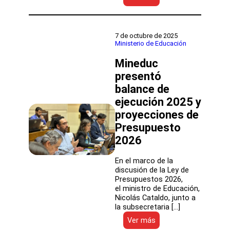
Comisión
de
Educación
de
7 de octubre de 2025
la
Ministerio de Educación
Cámara
Mineduc
aprueba
en
presentó
general
balance de
proyecto
de
ejecución 2025 y
ley
proyecciones de
que
Presupuesto
fortalece
el
2026
Sistema
de
En el marco de la
Educación
discusión de la Ley de
Pública
Presupuestos 2026,
el ministro de Educación,
Nicolás Cataldo, junto a
la subsecretaria […]
:
Ver más
Mineduc