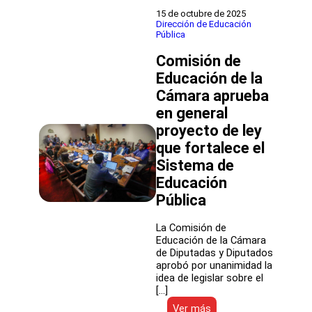
cambiándole
15 de octubre de 2025
la
Dirección de Educación
Pública
cara
a
Comisión de
la
educación
Educación de la
pública
Cámara aprueba
de
en general
Chile,
estableciendo
proyecto de ley
nuevos
que fortalece el
estándares
tanto
Sistema de
en
Educación
docencia
Pública
como
en
infraestructura”
La Comisión de
Educación de la Cámara
de Diputadas y Diputados
aprobó por unanimidad la
idea de legislar sobre el
[…]
:
Ver más