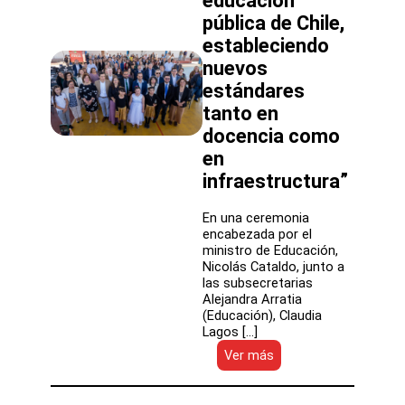
educación
de
SLEP
pública de Chile,
estableciendo
nuevos
estándares
tanto en
docencia como
en
infraestructura”
En una ceremonia
encabezada por el
ministro de Educación,
Nicolás Cataldo, junto a
las subsecretarias
Alejandra Arratia
(Educación), Claudia
Lagos […]
:
Ver más
Ministro
Cataldo:
“Estamos