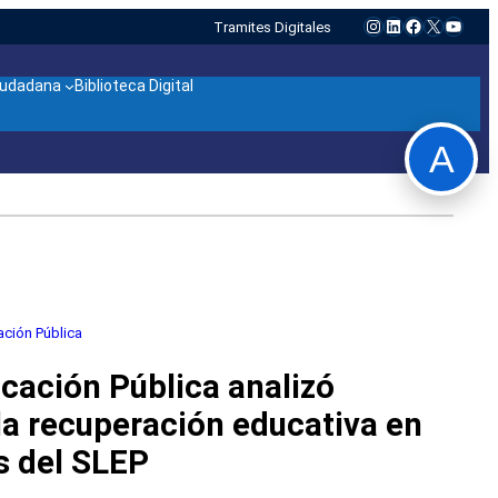
Instagram
LinkedIn
Facebook
X
YouTu
Tramites Digitales
ciudadana
Biblioteca Digital
A
ación Pública
cación Pública analizó
la recuperación educativa en
s del SLEP