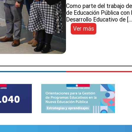
Como parte del trabajo de
de Educación Pública con l
Desarrollo Educativo de […
:
Ver más
Dirección
de
Educación
Pública
analizó
experiencias
de
la
recuperación
educativa
en
establecimient
del
SLEP