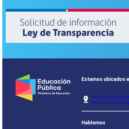
Estamos ubicados 
Avda. Libertador Bern
Piso 16, Santiago, Reg
Hablemos