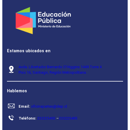
Estamos ubicados en
Avda. Libertador Bernardo O’Higgins 1449 Torre 4
Piso 16, Santiago, Región Metropolitana.
Hablemos
Email:
oficinapartes@dep.cl
Teléfono:
233225492
–
233225485