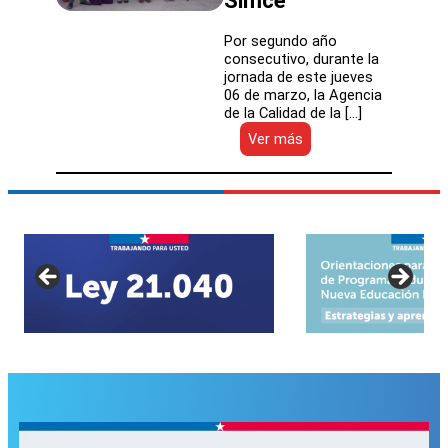
Simce
2024
Por segundo año
consecutivo, durante la
jornada de este jueves
06 de marzo, la Agencia
de la Calidad de la […]
:
Ver más
Servicios
Locales
de
Educación
Pública
mejoran
su
rendimiento
en
resultados
Simce