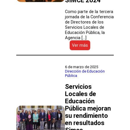
SIMCE 2024
Como parte de la tercera
jornada de la Conferencia
de Directores de los
Servicios Locales de
Educación Pública, la
Agencia […]
:
Ver más
La
Agencia
de
la
6 de marzo de 2025
Calidad
Dirección de Educación
Pública
destacó
puntajes
Servicios
obtenidos
por
Locales de
los
Educación
Servicios
Pública mejoran
Locales
en
su rendimiento
los
en resultados
resultados
SIMCE