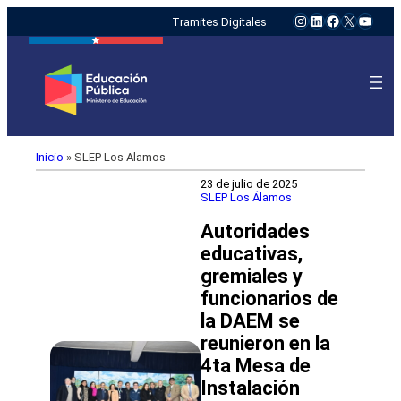
Instagram
LinkedIn
Facebook
X
YouTu
Tramites Digitales
Inicio
»
SLEP Los Alamos
23 de julio de 2025
SLEP Los Álamos
Autoridades
educativas,
gremiales y
funcionarios de
la DAEM se
reunieron en la
4ta Mesa de
Instalación