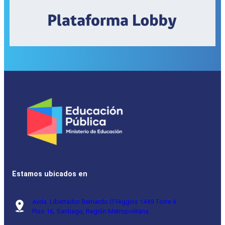
Estamos ubicados en
Avda. Libertador Bernardo O’Higgins 1449 Torre 4
Piso 16, Santiago, Región Metropolitana.