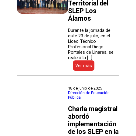
Territorial del
SLEP Los
Álamos
Durante la jornada de
este 23 de julio, en el
Liceo Técnico
Profesional Diego
Portales de Linares, se
realizó la […]
:
Ver más
Autoridades
educativas,
gremiales
y
18 de junio de 2025
funcionarios
Dirección de Educación
Pública
de
la
Charla magistral
DAEM
se
abordó
reunieron
implementación
en
de los SLEP en la
la