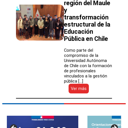
4ta
región del Maule
Mesa
y
de
Instalación
transformación
Territorial
estructural de la
del
Educación
SLEP
Los
Pública en Chile
Álamos
Como parte del
compromiso de la
Universidad Autónoma
de Chile con la formación
de profesionales
vinculados a la gestión
pública […]
:
Ver más
Charla
magistral
abordó
implementación
de
los
SLEP