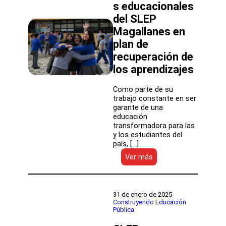
s educacionales
la
educación
del SLEP
de
Magallanes en
Magallanes
para
plan de
fortalecer
recuperación de
trabajo
los aprendizajes
colaborativo
Como parte de su
trabajo constante en ser
garante de una
educación
transformadora para las
y los estudiantes del
país, […]
:
Ver más
DEP
brinda
asesoramiento
a
31 de enero de 2025
establecimientos
Construyendo Educación
Pública
educacionales
del