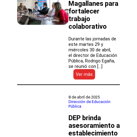
Magallanes para
fortalecer
trabajo
colaborativo
Durante las jornadas de
este martes 29 y
miércoles 30 de abril,
el director de Educación
Pública, Rodrigo Egaña,
se reunió con […]
:
Ver más
Director
Rodrigo
Egaña
se
8 de abril de 2025
reúne
Dirección de Educación
Pública
con
las
DEP brinda
y
los
asesoramiento a
asistentes
establecimiento
de