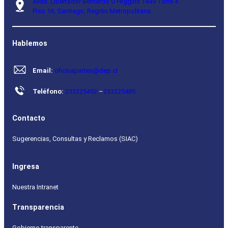
Avda. Libertador Bernardo O’Higgins 1449 Torre 4
Piso 16, Santiago, Región Metropolitana.
Hablemos
Email:
oficinapartes@dep.cl
Teléfono:
233225492
–
233225485
Contacto
Sugerencias, Consultas y Reclamos (SIAC)
Ingresa
Nuestra Intranet
Transparencia
Gobierno transparente