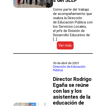
s del SLEP
Como parte del trabajo
de acompañamiento que
realiza la Dirección
de Educación Pública con
los Servicios Locales,
el jefe de División de
Desarrollo Educativo de
[…]
:
Ver más
Dirección
de
Educación
Pública
30 de abril de 2025
analizó
Dirección de Educación
Pública
experiencias
de
Director Rodrigo
la
recuperación
Egaña se reúne
educativa
con las y los
en
asistentes de la
establecimientos
del
educación de
SLEP