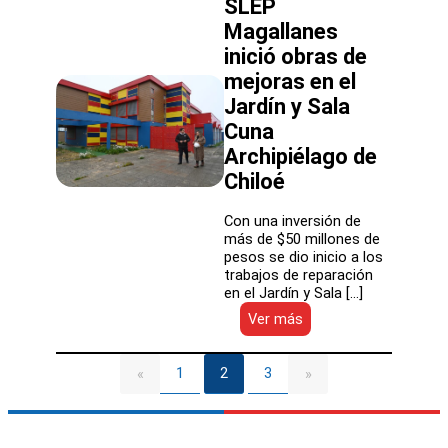
SLEP
SLEP
Magallanes
Magallanes
en
inició obras de
plan
mejoras en el
de
recuperación
Jardín y Sala
de
Cuna
los
aprendizajes
Archipiélago de
Chiloé
Con una inversión de
más de $50 millones de
pesos se dio inicio a los
trabajos de reparación
en el Jardín y Sala […]
:
Ver más
SLEP
Magallanes
inició
1
2
3
«
»
obras
de
mejoras
en