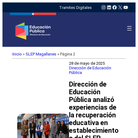
Instagram
LinkedIn
Facebook
X
YouTu
Tramites Digitales
Inicio
»
SLEP Magallanes
»
Página 2
28 de mayo de 2025
Dirección de Educación
Pública
Dirección de
Educación
Pública analizó
experiencias de
la recuperación
educativa en
establecimiento