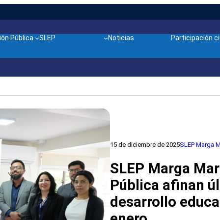
ón Pública
SLEP
Noticias
Participación 
15 de diciembre de 2025
SLEP Marga 
SLEP Marga Marg
Pública afinan ú
desarrollo educa
enero