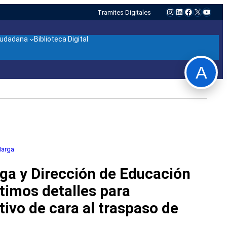
Instagram
LinkedIn
Facebook
X
YouTu
Tramites Digitales
ciudadana
Biblioteca Digital
A
Marga
a y Dirección de Educación
ltimos detalles para
tivo de cara al traspaso de