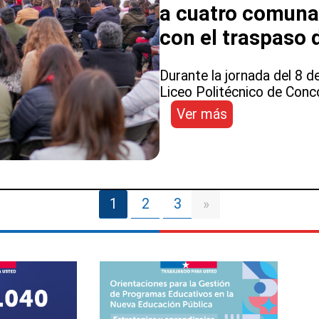
a cuatro comunas
del
1
con el traspaso 
de
enero
Durante la jornada del 8 d
de
Liceo Politécnico de Concó
2026
:
Ver más
El
nuevo
Sistema
de
Educación
1
2
3
»
Pública
llega
a
cuatro
comunas
de
la