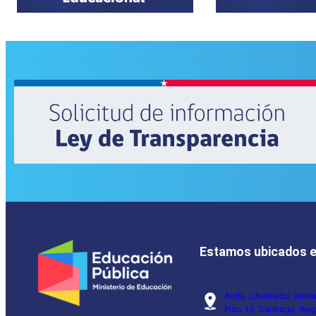
Estamos ubicados 
Avda. Libertador Bern
Piso 16, Santiago, Reg