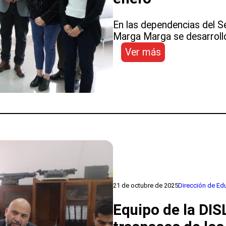
En las dependencias del S
Marga Marga se desarrolló 
:
Ver más
SLEP
Marga
Marga
y
Dirección
de
Educación
Pública
afinan
últimos
detalles
21 de octubre de 2025
Dirección de Ed
para
desarrollo
Equipo de la DI
educativo
de