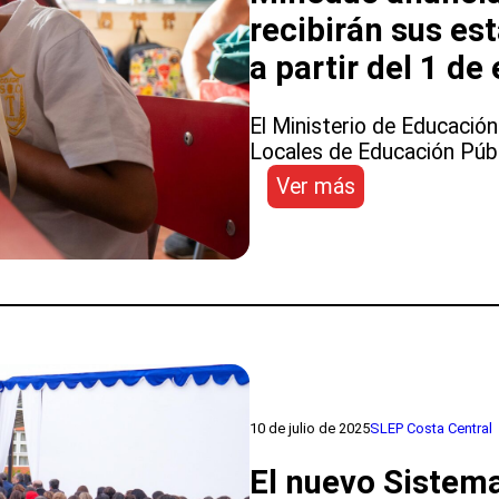
Valle
recibirán sus es
Diguillín
a partir del 1 de
El Ministerio de Educación
Locales de Educación Públi
:
Ver más
Mineduc
anuncia
los
Servicios
Locales
que
recibirán
sus
establecimient
10 de julio de 2025
SLEP Costa Central
educacionales
a
El nuevo Sistema
partir