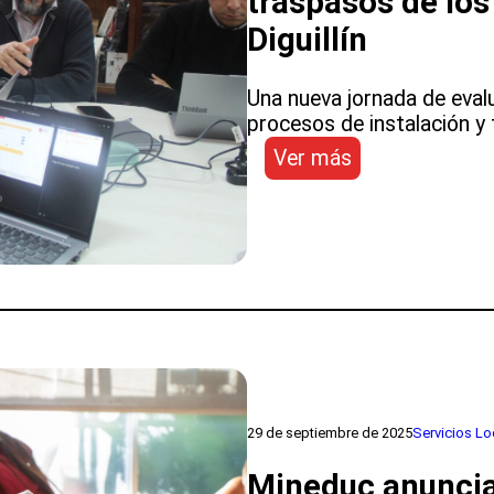
traspasos de los
cara
Diguillín
al
traspaso
Una nueva jornada de eval
de
procesos de instalación y
enero
:
Ver más
Equipo
de
la
DISLEP
supervisa
avances
en
traspasos
de
los
SLEP
29 de septiembre de 2025
Servicios Lo
Puelche
Mineduc anuncia 
y