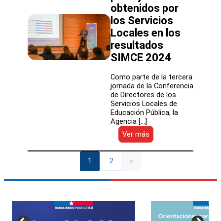
obtenidos por
comunidades
educativas
los Servicios
Locales en los
resultados
SIMCE 2024
Como parte de la tercera
jornada de la Conferencia
de Directores de los
Servicios Locales de
Educación Pública, la
Agencia […]
:
Ver más
La
Agencia
de
1
2
»
la
Calidad
destacó
puntajes
obtenidos
por