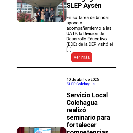
en
SLEP Aysén
las
UATP
En su tarea de brindar
apoyo y
acompañamiento a las
UATP, la División de
Desarrollo Educativo
(DDE) de la DEP visitó el
[…]
:
Ver más
DEP
se
reunió
con
10 de abril de 2025
equipo
SLEP Colchagua
de
Servicio Local
la
Subdirección
Colchagua
de
realizó
Apoyo
Técnico
seminario para
Pedagógico
fortalecer
del
competencias
SLEP