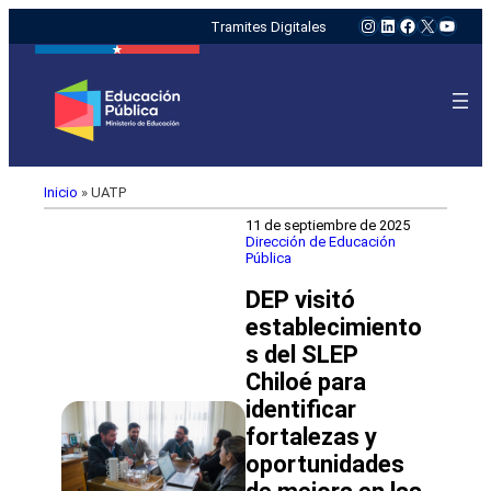
Instagram
LinkedIn
Facebook
X
YouTu
Tramites Digitales
Inicio
»
UATP
11 de septiembre de 2025
Dirección de Educación
Pública
DEP visitó
establecimiento
s del SLEP
Chiloé para
identificar
fortalezas y
oportunidades