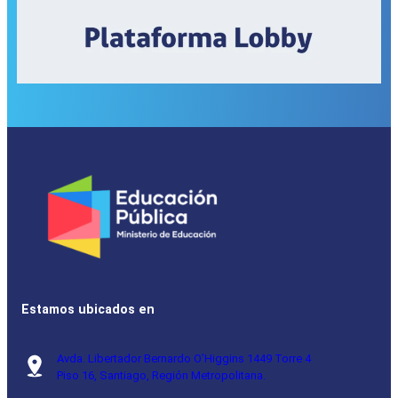
Estamos ubicados en
Avda. Libertador Bernardo O’Higgins 1449 Torre 4
Piso 16, Santiago, Región Metropolitana.