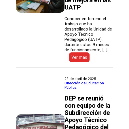
de mejora en las
UATP
Conocer en terreno el
trabajo que ha
desarrollado la Unidad de
Apoyo Técnico
Pedagógico (UATP),
durante estos 9 meses
de funcionamiento, […]
:
Ver más
DEP
visitó
establecimientos
del
23 de abril de 2025
SLEP
Dirección de Educación
Pública
Chiloé
para
DEP se reunió
identificar
fortalezas
con equipo de la
y
Subdirección de
oportunidades
Apoyo Técnico
de
mejora
Pedagógico del