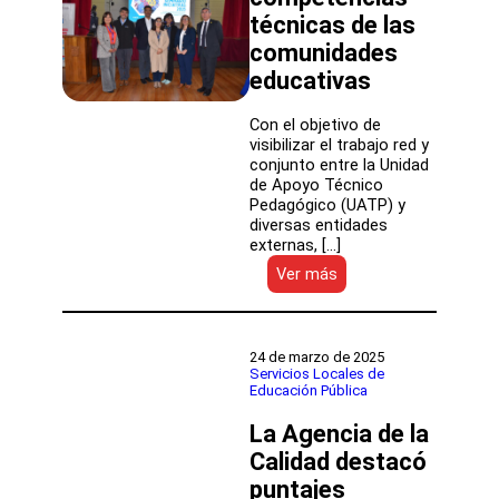
Aysén
técnicas de las
comunidades
educativas
Con el objetivo de
visibilizar el trabajo red y
conjunto entre la Unidad
de Apoyo Técnico
Pedagógico (UATP) y
diversas entidades
externas, […]
:
Ver más
Servicio
Local
Colchagua
realizó
24 de marzo de 2025
seminario
Servicios Locales de
Educación Pública
para
fortalecer
La Agencia de la
competencias
técnicas
Calidad destacó
de
puntajes
las