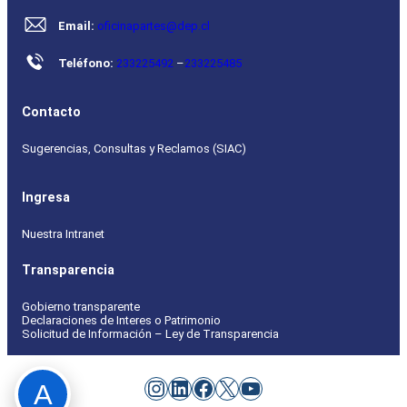
Email:
oficinapartes@dep.cl
Teléfono:
233225492
–
233225485
Contacto
Sugerencias, Consultas y Reclamos (SIAC)
Ingresa
Nuestra Intranet
Transparencia
Gobierno transparente
Declaraciones de Interes o Patrimonio
Solicitud de Información – Ley de Transparencia
Instagram
LinkedIn
Facebook
X
YouTube
A