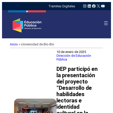
Instagram
LinkedIn
Facebook
X
YouTu
Tramites Digitales
Inicio
»
Universidad de Bío-Bío
10 de enero de 2025
Dirección de Educación
Pública
DEP participó en
la presentación
del proyecto
“Desarrollo de
habilidades
lectoras e
identidad