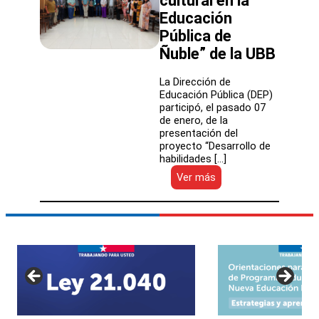
cultural en la
Educación
Pública de
Ñuble” de la UBB
La Dirección de
Educación Pública (DEP)
participó, el pasado 07
de enero, de la
presentación del
proyecto “Desarrollo de
habilidades […]
:
Ver más
DEP
participó
en
la
presentación
del
proyecto
“Desarrollo
de
habilidades
lectoras