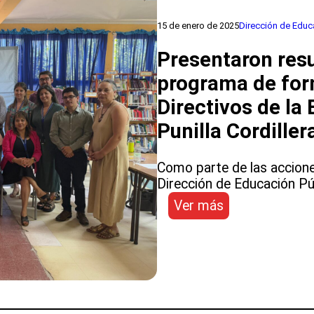
directivo
15 de enero de 2025
Dirección de Educ
en
la
Presentaron resu
NEP
programa de for
Directivos de la
Punilla Cordiller
Como parte de las accione
Dirección de Educación Pú
:
Ver más
Presentaron
resultados
diagnósticos
del
programa
de