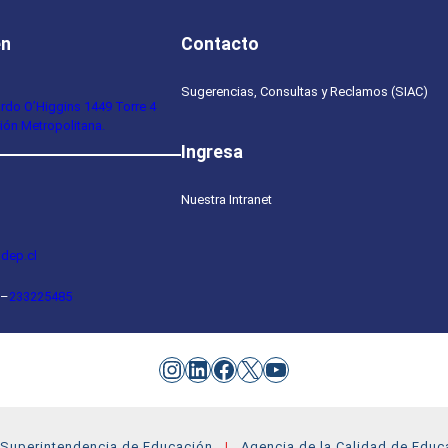
en
Contacto
Sugerencias, Consultas y Reclamos (SIAC)
ardo O’Higgins 1449 Torre 4
ión Metropolitana.
Ingresa
Nuestra Intranet
dep.cl
–
233225485
Instagram
LinkedIn
Facebook
X
YouTube
Superintendencia de Educación
Agencia de la Calidad de Educ