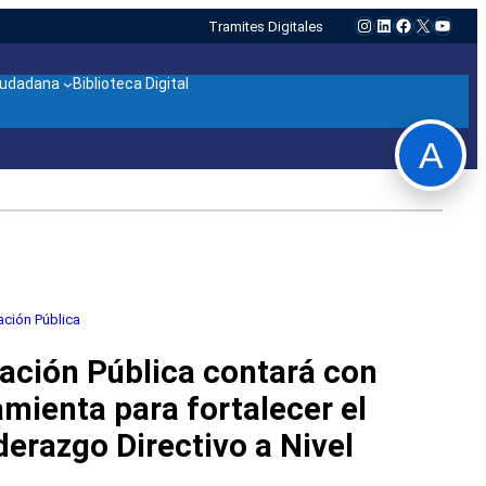
Instagram
LinkedIn
Facebook
X
YouTu
Tramites Digitales
ciudadana
Biblioteca Digital
A
ación Pública
ación Pública contará con
mienta para fortalecer el
derazgo Directivo a Nivel