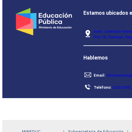
Estamos ubicados 
Avda. Libertador Bern
Piso 16, Santiago, Reg
Hablemos
Email:
oficinapartes@
Teléfono:
233225492
MINEDUC
Subsecretaría de Educación