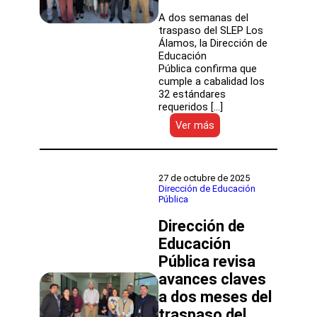
A dos semanas del
traspaso del SLEP Los
Álamos, la Dirección de
Educación
Pública confirma que
cumple a cabalidad los
32 estándares
requeridos […]
:
Ver más
SLEP
Los
Álamos
consolida
27 de octubre de 2025
su
Dirección de Educación
Pública
preparación
para
Dirección de
asumir
la
Educación
Educación
Pública revisa
Pública
avances claves
del
territorio
a dos meses del
traspaso del