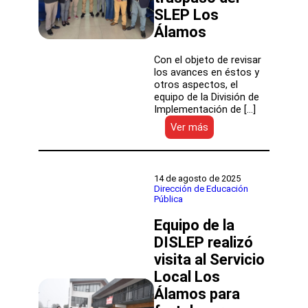
SLEP Los
Álamos
Con el objeto de revisar
los avances en éstos y
otros aspectos, el
equipo de la División de
Implementación de […]
:
Ver más
Dirección
de
Educación
Pública
14 de agosto de 2025
revisa
Dirección de Educación
Pública
avances
claves
Equipo de la
a
dos
DISLEP realizó
meses
visita al Servicio
del
Local Los
traspaso
del
Álamos para
SLEP