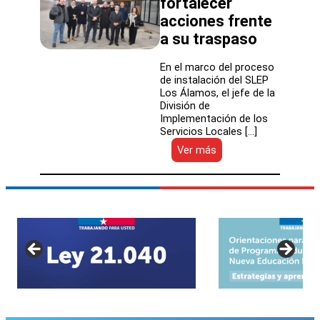
fortalecer
Los
Álamos
acciones frente
a su traspaso
En el marco del proceso
de instalación del SLEP
Los Álamos, el jefe de la
División de
Implementación de los
Servicios Locales […]
:
Ver más
Equipo
de
la
DISLEP
realizó
visita
al
Servicio
Local
Los
Álamos
para
fortalecer