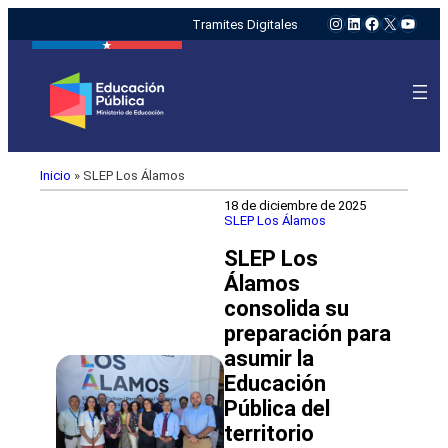
Instagram
LinkedIn
Facebook
X
YouTu
Tramites Digitales
Inicio
»
SLEP Los Álamos
18 de diciembre de 2025
SLEP Los Álamos
SLEP Los
Álamos
consolida su
preparación para
asumir la
Educación
Pública del
territorio