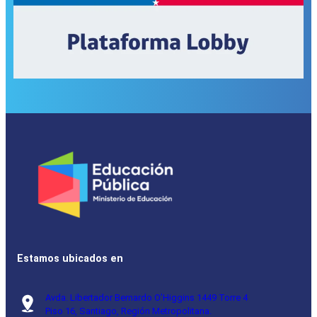
Estamos ubicados en
Avda. Libertador Bernardo O’Higgins 1449 Torre 4
Piso 16, Santiago, Región Metropolitana.