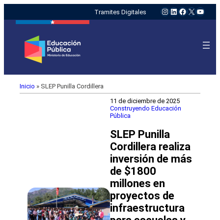
Instagram
LinkedIn
Facebook
X
YouTu
Tramites Digitales
Inicio
»
SLEP Punilla Cordillera
11 de diciembre de 2025
Construyendo Educación
Pública
SLEP Punilla
Cordillera realiza
inversión de más
de $1800
millones en
proyectos de
infraestructura