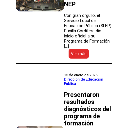
NEP
Con gran orgullo, el
Servicio Local de
Educación Pública (SLEP)
Punilla Cordillera dio
inicio oficial a su
Programa de Formación
[…]
:
Ver más
SLEP
Punilla
Cordillera
lanza
15 de enero de 2025
Programa
Dirección de Educación
Pública
de
Formación
Presentaron
Continua
para
resultados
fortalecer
diagnósticos del
el
programa de
liderazgo
directivo
formación
en