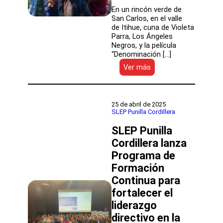
infraestructura
En un rincón verde de
para
San Carlos, en el valle
escuelas
de Itihue, cuna de Violeta
y
Parra, Los Ángeles
liceos
Negros, y la película
“Denominación […]
:
Ver más
Equinoterapia
en
San
Carlos:
25 de abril de 2025
Inclusión
SLEP Punilla Cordillera
con
SLEP Punilla
“denominación
de
Cordillera lanza
origen”
Programa de
Formación
Continua para
fortalecer el
liderazgo
directivo en la