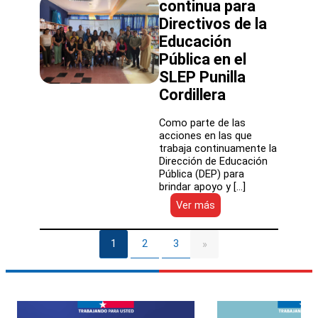
continua para
la
NEP
Directivos de la
Educación
Pública en el
SLEP Punilla
Cordillera
Como parte de las
acciones en las que
trabaja continuamente la
Dirección de Educación
Pública (DEP) para
brindar apoyo y […]
:
Ver más
Presentaron
resultados
diagnósticos
1
2
3
»
del
programa
de
formación
continua