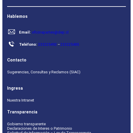
Hablemos
Email:
oficinapartes@dep.cl
Teléfono:
233225492
–
233225485
Contacto
Sugerencias, Consultas y Reclamos (SIAC)
Ingresa
Nuestra Intranet
Transparencia
Gobierno transparente
Declaraciones de Interes o Patrimonio
Solicitud de Información – Ley de Transparencia