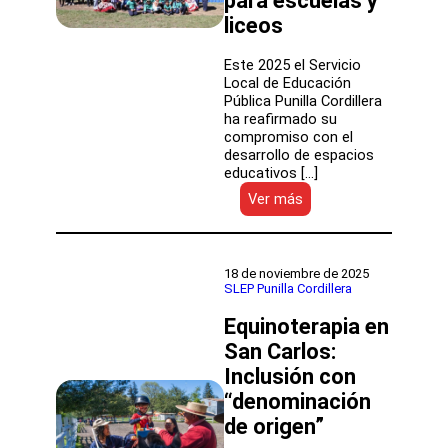
para escuelas y
liceos
Este 2025 el Servicio
Local de Educación
Pública Punilla Cordillera
ha reafirmado su
compromiso con el
desarrollo de espacios
educativos […]
:
Ver más
SLEP
Punilla
Cordillera
realiza
18 de noviembre de 2025
inversión
SLEP Punilla Cordillera
de
Equinoterapia en
más
de
San Carlos:
$1800
Inclusión con
millones
en
“denominación
proyectos
de origen”
de