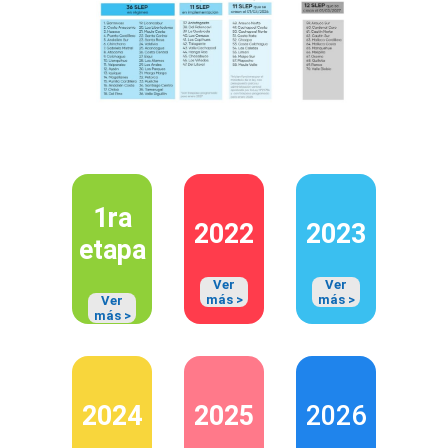
1ra
2022
2023
etapa
Ver
Ver
más >
más >
Ver
más >
2024
2025
2026